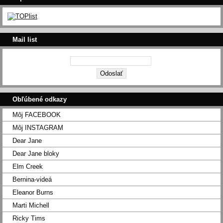
Mail list
Obľúbené odkazy
Môj FACEBOOK
Môj INSTAGRAM
Dear Jane
Dear Jane bloky
Elm Creek
Bernina-videá
Eleanor Burns
Marti Michell
Ricky Tims