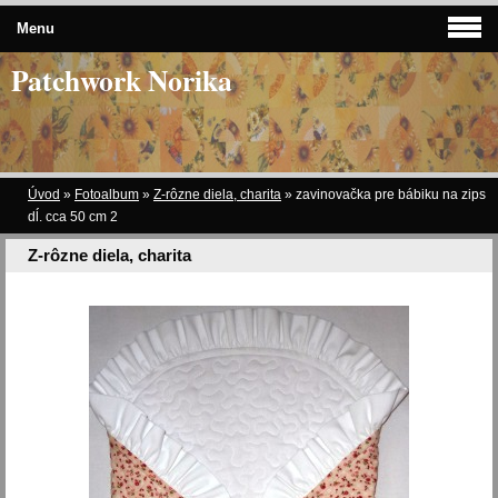
Menu
Patchwork Norika
Úvod
»
Fotoalbum
»
Z-rôzne diela, charita
»
zavinovačka pre bábiku na zips
dĺ. cca 50 cm 2
Z-rôzne diela, charita