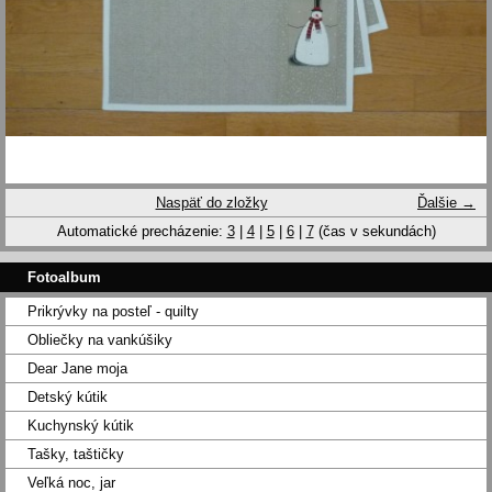
Naspäť do zložky
Ďalšie →
Automatické precházenie:
3
|
4
|
5
|
6
|
7
(čas v sekundách)
Fotoalbum
Prikrývky na posteľ - quilty
Obliečky na vankúšiky
Dear Jane moja
Detský kútik
Kuchynský kútik
Tašky, taštičky
Veľká noc, jar