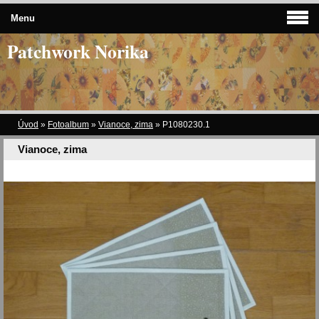
Menu
Patchwork Norika
Úvod
»
Fotoalbum
»
Vianoce, zima
»
P1080230.1
Vianoce, zima