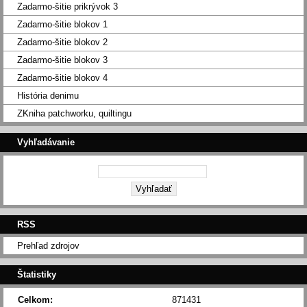
Zadarmo-šitie prikrývok 3
Zadarmo-šitie blokov 1
Zadarmo-šitie blokov 2
Zadarmo-šitie blokov 3
Zadarmo-šitie blokov 4
História denimu
ZKniha patchworku, quiltingu
Vyhľadávanie
RSS
Prehľad zdrojov
Štatistiky
Celkom:
871431