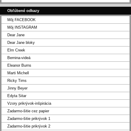
Obľúbené odkazy
Môj FACEBOOK
Môj INSTAGRAM
Dear Jane
Dear Jane bloky
Elm Creek
Bernina-videá
Eleanor Burns
Marti Michell
Ricky Tims
Jinny Beyer
Edyta Sitar
Vzory prikrývok-inšpirácia
Zadarmo-šitie cez papier
Zadarmo-šitie prikrývok 1
Zadarmo-šitie prikrývok 2