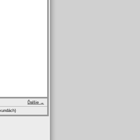
Ďalšie →
kundách)