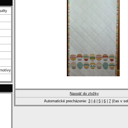
uilty
y
 motívy
Naspäť do zložky
Automatické precházenie:
3
|
4
|
5
|
6
|
7
(čas v se