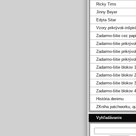
Ricky Tims
Jinny Beyer
Edyta Sitar
Vzory prikrývok-inšpir
Zadarmo-šitie cez pap
Zadarmo-šitie prikrývo
Zadarmo-šitie prikrývo
Zadarmo-šitie prikrývo
Zadarmo-šitie blokov 
Zadarmo-šitie blokov 
Zadarmo-šitie blokov 
Zadarmo-šitie blokov 
História denimu
ZKniha patchworku, qu
Vyhľadávanie