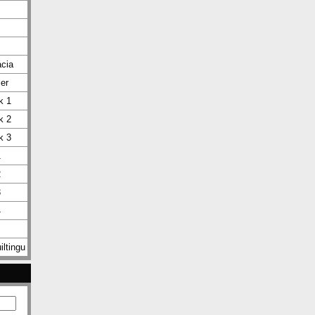
ácia
ier
k 1
k 2
k 3
1
2
3
4
iltingu