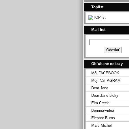
Toplist
Mail list
Obľúbené odkazy
Môj FACEBOOK
Môj INSTAGRAM
Dear Jane
Dear Jane bloky
Elm Creek
Bernina-videá
Eleanor Burns
Marti Michell