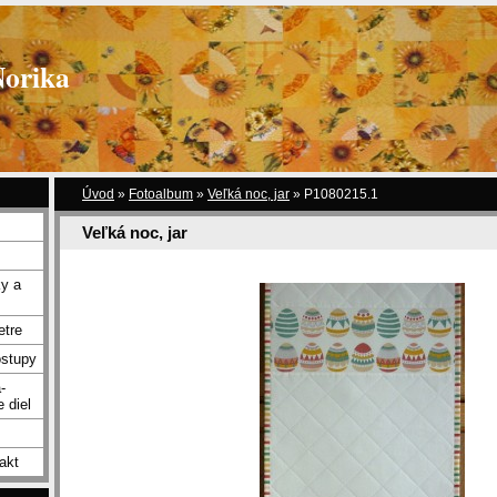
Norika
Úvod
»
Fotoalbum
»
Veľká noc, jar
»
P1080215.1
Veľká noc, jar
y a
etre
ostupy
-
 diel
akt