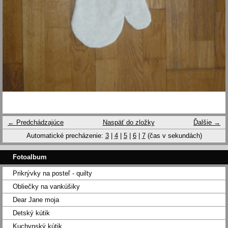
← Predchádzajúce
Naspäť do zložky
Ďalšie →
Automatické precházenie:
3
|
4
|
5
|
6
|
7
(čas v sekundách)
Fotoalbum
Prikrývky na posteľ - quilty
Obliečky na vankúšiky
Dear Jane moja
Detský kútik
Kuchynský kútik