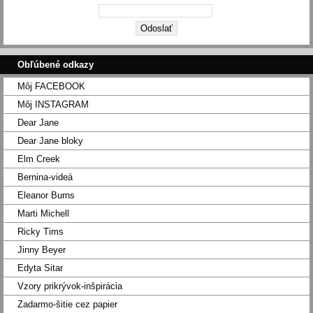
Obľúbené odkazy
Môj FACEBOOK
Môj INSTAGRAM
Dear Jane
Dear Jane bloky
Elm Creek
Bernina-videá
Eleanor Burns
Marti Michell
Ricky Tims
Jinny Beyer
Edyta Sitar
Vzory prikrývok-inšpirácia
Zadarmo-šitie cez papier