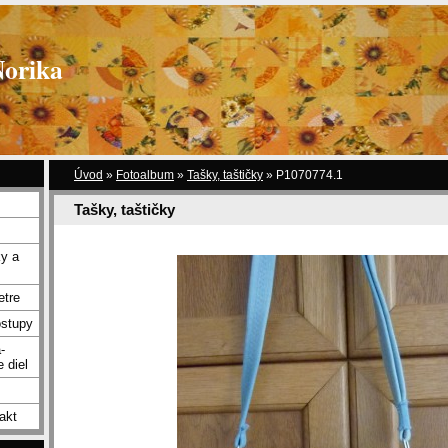
Norika
Úvod
»
Fotoalbum
»
Tašky, taštičky
»
P1070774.1
Tašky, taštičky
y a
etre
ostupy
-
 diel
akt