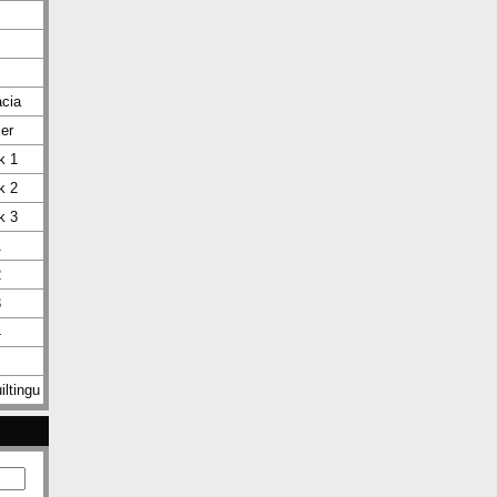
ácia
ier
k 1
k 2
k 3
1
2
3
4
iltingu