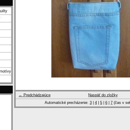
uilty
y
 motívy
← Predchádzajúce
Naspäť do zložky
Automatické precházenie:
3
|
4
|
5
|
6
|
7
(čas v se