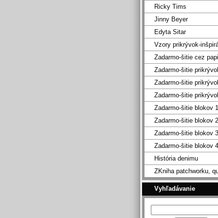
Ricky Tims
Jinny Beyer
Edyta Sitar
Vzory prikrývok-inšpir
Zadarmo-šitie cez pap
Zadarmo-šitie prikrývo
Zadarmo-šitie prikrývo
Zadarmo-šitie prikrývo
Zadarmo-šitie blokov 
Zadarmo-šitie blokov 
Zadarmo-šitie blokov 
Zadarmo-šitie blokov 
História denimu
ZKniha patchworku, qu
Vyhľadávanie