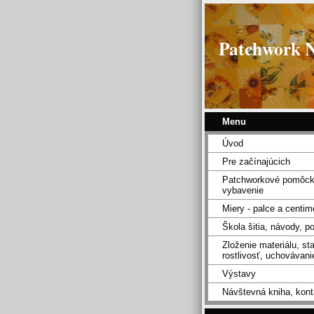
Patchwork 
Menu
Úvod
Pre začínajúcich
Patchworkové pomôck
vybavenie
Miery - palce a centim
Škola šitia, návody, p
Zloženie materiálu, sta
rostlivosť, uchovávanie
Výstavy
Návštevná kniha, kont