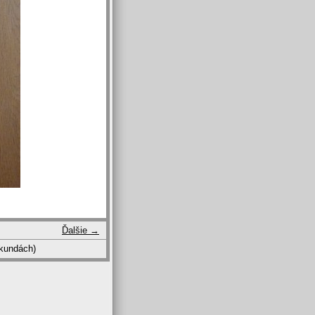
Ďalšie →
kundách)