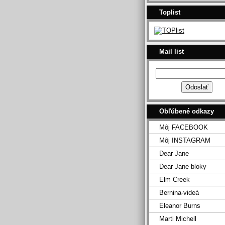
Toplist
Mail list
Obľúbené odkazy
Môj FACEBOOK
Môj INSTAGRAM
Dear Jane
Dear Jane bloky
Elm Creek
Bernina-videá
Eleanor Burns
Marti Michell