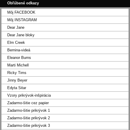
Obľúbené odkazy
Môj FACEBOOK
Môj INSTAGRAM
Dear Jane
Dear Jane bloky
Elm Creek
Bernina-videá
Eleanor Burns
Marti Michell
Ricky Tims
Jinny Beyer
Edyta Sitar
Vzory prikrývok-inšpirácia
Zadarmo-šitie cez papier
Zadarmo-šitie prikrývok 1
Zadarmo-šitie prikrývok 2
Zadarmo-šitie prikrývok 3