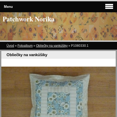
Menu
Patchwork Norika
Úvod
»
Fotoalbum
»
Obliečky na vankúšiky
»
P1080330.1
Obliečky na vankúšiky