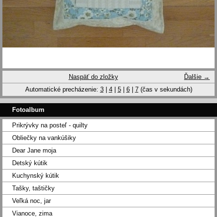
Naspäť do zložky
Ďalšie →
Automatické precházenie:
3
|
4
|
5
|
6
|
7
(čas v sekundách)
Fotoalbum
Prikrývky na posteľ - quilty
Obliečky na vankúšiky
Dear Jane moja
Detský kútik
Kuchynský kútik
Tašky, taštičky
Veľká noc, jar
Vianoce, zima