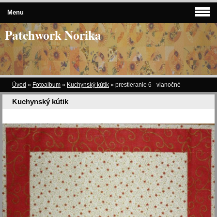
Menu
Patchwork Norika
Úvod
»
Fotoalbum
»
Kuchynský kútik
»
prestieranie 6 - vianočné
Kuchynský kútik