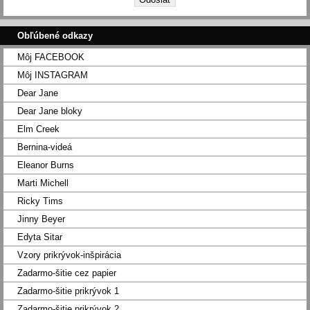
Obľúbené odkazy
Môj FACEBOOK
Môj INSTAGRAM
Dear Jane
Dear Jane bloky
Elm Creek
Bernina-videá
Eleanor Burns
Marti Michell
Ricky Tims
Jinny Beyer
Edyta Sitar
Vzory prikrývok-inšpirácia
Zadarmo-šitie cez papier
Zadarmo-šitie prikrývok 1
Zadarmo-šitie prikrývok 2