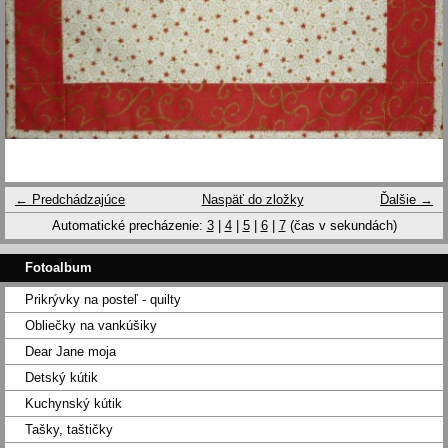
← Predchádzajúce
Naspäť do zložky
Ďalšie →
Automatické precházenie:
3
|
4
|
5
|
6
|
7
(čas v sekundách)
Fotoalbum
Prikrývky na posteľ - quilty
Obliečky na vankúšiky
Dear Jane moja
Detský kútik
Kuchynský kútik
Tašky, taštičky