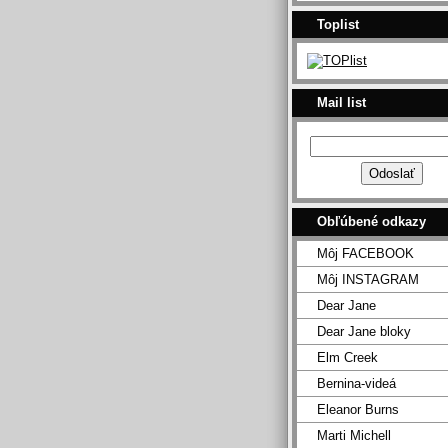
Toplist
Mail list
Obľúbené odkazy
Môj FACEBOOK
Môj INSTAGRAM
Dear Jane
Dear Jane bloky
Elm Creek
Bernina-videá
Eleanor Burns
Marti Michell