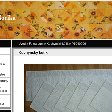
Norika
Úvod
»
Fotoalbum
»
Kuchynský kútik
»
P1040206
Kuchynský kútik
y a
etre
ostupy
-
 diel
akt