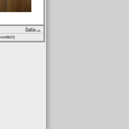
Ďalšie →
kundách)