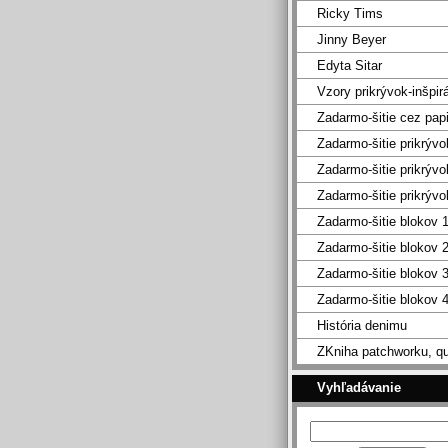
Ricky Tims
Jinny Beyer
Edyta Sitar
Vzory prikrývok-inšpir
Zadarmo-šitie cez pap
Zadarmo-šitie prikrývo
Zadarmo-šitie prikrývo
Zadarmo-šitie prikrývo
Zadarmo-šitie blokov 
Zadarmo-šitie blokov 
Zadarmo-šitie blokov 
Zadarmo-šitie blokov 
História denimu
ZKniha patchworku, qu
Vyhľadávanie