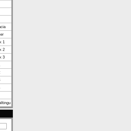
ácia
ier
k 1
k 2
k 3
1
2
3
4
iltingu