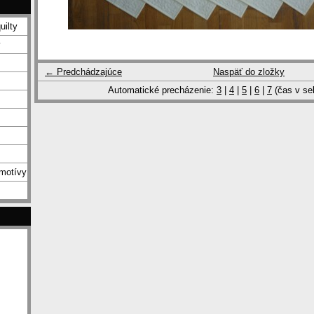
uilty
y
← Predchádzajúce
Naspäť do zložky
Automatické precházenie:
3
|
4
|
5
|
6
|
7
(čas v se
 motívy