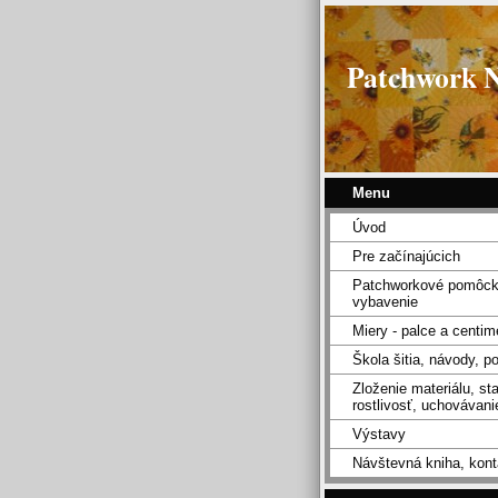
Patchwork 
Menu
Úvod
Pre začínajúcich
Patchworkové pomôck
vybavenie
Miery - palce a centim
Škola šitia, návody, p
Zloženie materiálu, sta
rostlivosť, uchovávanie
Výstavy
Návštevná kniha, kont