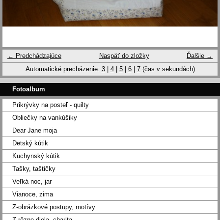
← Predchádzajúce
Naspäť do zložky
Ďalšie →
Automatické precházenie:
3
|
4
|
5
|
6
|
7
(čas v sekundách)
Fotoalbum
Prikrývky na posteľ - quilty
Obliečky na vankúšiky
Dear Jane moja
Detský kútik
Kuchynský kútik
Tašky, taštičky
Veľká noc, jar
Vianoce, zima
Z-obrázkové postupy, motívy
Z-rôzne diela, charita