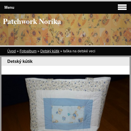
Menu
Patchwork Norika
Úvod
»
Fotoalbum
»
Detský kútik
»
taška na detské veci
Detský kútik