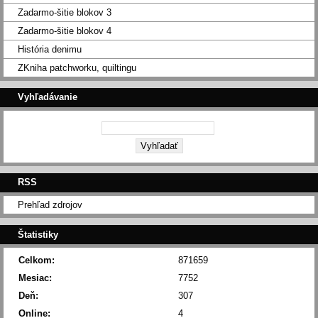
Zadarmo-šitie blokov 3
Zadarmo-šitie blokov 4
História denimu
ZKniha patchworku, quiltingu
Vyhľadávanie
RSS
Prehľad zdrojov
Štatistiky
Celkom:
871659
Mesiac:
7752
Deň:
307
Online:
4