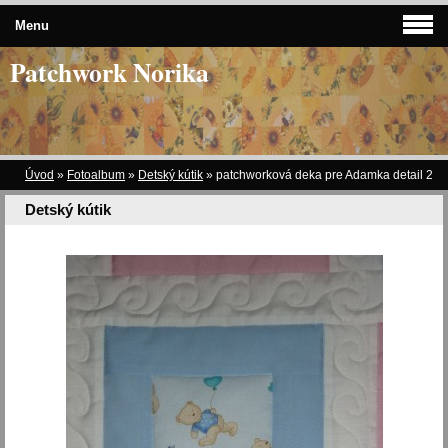
Menu
Patchwork Norika
Úvod
»
Fotoalbum
»
Detský kútik
»
patchworková deka pre Adamka detail 2
Detský kútik