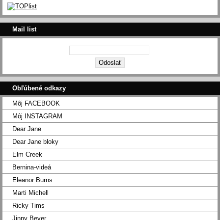
Mail list
Obľúbené odkazy
Môj FACEBOOK
Môj INSTAGRAM
Dear Jane
Dear Jane bloky
Elm Creek
Bernina-videá
Eleanor Burns
Marti Michell
Ricky Tims
Jinny Beyer