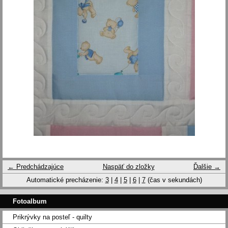
← Predchádzajúce
Naspäť do zložky
Ďalšie →
Automatické precházenie:
3
|
4
|
5
|
6
|
7
(čas v sekundách)
Fotoalbum
Prikrývky na posteľ - quilty