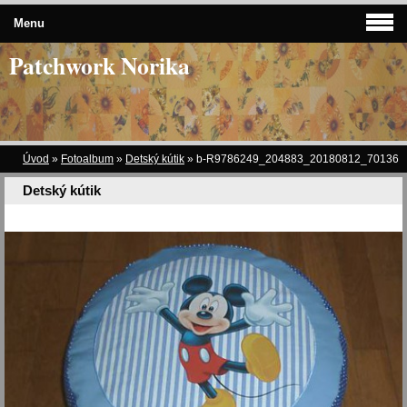
Menu
Patchwork Norika
Úvod
»
Fotoalbum
»
Detský kútik
»
b-R9786249_204883_20180812_70136
Detský kútik