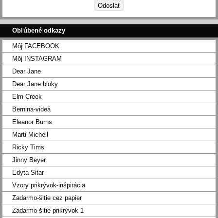
Obľúbené odkazy
Môj FACEBOOK
Môj INSTAGRAM
Dear Jane
Dear Jane bloky
Elm Creek
Bernina-videá
Eleanor Burns
Marti Michell
Ricky Tims
Jinny Beyer
Edyta Sitar
Vzory prikrývok-inšpirácia
Zadarmo-šitie cez papier
Zadarmo-šitie prikrývok 1