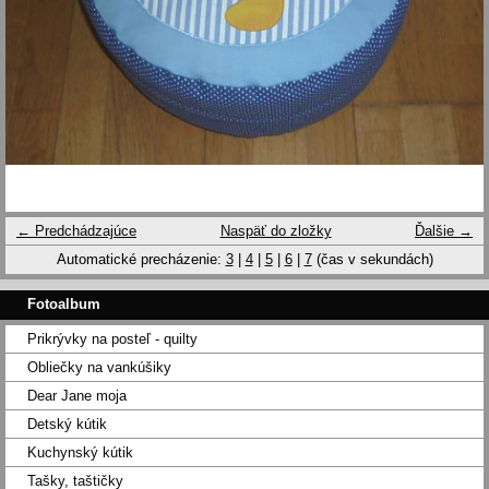
← Predchádzajúce
Naspäť do zložky
Ďalšie →
Automatické precházenie:
3
|
4
|
5
|
6
|
7
(čas v sekundách)
Fotoalbum
Prikrývky na posteľ - quilty
Obliečky na vankúšiky
Dear Jane moja
Detský kútik
Kuchynský kútik
Tašky, taštičky